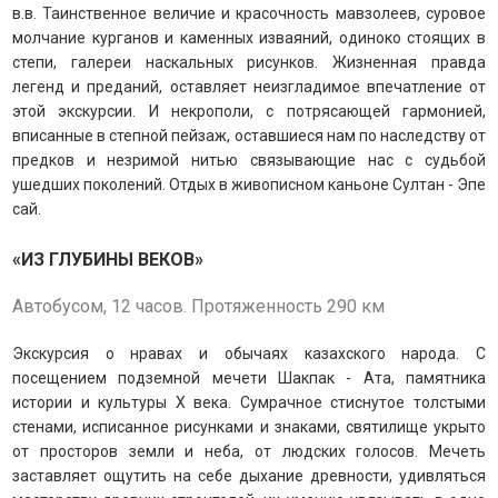
в.в. Таинственное величие и красочность мавзолеев, суровое
молчание курганов и каменных изваяний, одиноко стоящих в
степи, галереи наскальных рисунков.
Жизненная правда
легенд и преданий, оставляет неизгладимое впечатление от
этой экскурсии. И некрополи, с потрясающей гармонией,
вписанные в степной пейзаж, оставшиеся нам по наследству от
предков и незримой нитью связывающие нас с судьбой
ушедших поколений. Отдых в живописном каньоне Султан - Эпе
сай.
«ИЗ ГЛУБИНЫ ВЕКОВ»
Автобусом, 12 часов. Протяженность 290 км
Экскурсия о нравах и обычаях казахского народа. С
посещением подземной мечети Шакпак - Ата, памятника
истории и культуры Х века. Сумрачное стиснутое толстыми
стенами, исписанное рисунками и знаками, святилище укрыто
от просторов земли и неба, от людских голосов.
Мечеть
заставляет ощутить на себе дыхание древности, удивляться