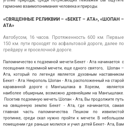
уголке природы, среди потрясающих пейзажей Вы ощутите
гармонию взаимопонимания человека и природы.
«СВЯЩЕННЫЕ РЕЛИКВИИ – «БЕКЕТ – АТА», «ШОПАН –
АТА»
Автобусом, 16 часов. Протяженность 600 км. Первые
150 км. пути проходят по асфальтовой дороге, далее по
грейдеру и проселочной дороге.
Паломничество к подземной мечети Бекет - Ата начинается с
посещения подземной мечети, еще одного святого, Шопан –
Ата, который по легенде является духовным наставником
Бекет - Ата. Некрополь Шопан - Ата, расположенный на старой
караванной дороге с Мангышлака в Хорезм, является
наиболее обширным, возможно древнейшим на Мангышлаке.
Посетив подземную мечеть Шопан - Ата, Вы продолжите путь
на священную землю Бекет - Ата, где начинается, самая
главная часть паломничества. Пешком по извилистой
тропинке, среди скал нужно пройти к мечети. В небольшом
помещении где раньше молился и учил детей Бекет- Ата, Вам