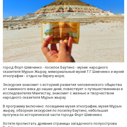
город Форт-Шевченко - поселок Баутино - музеи: народного
сказителя Мурын Жырау, мемориальный музей Т.Г.Шевченко и музей
этнографии - отдых на берегу моря;
Экскурсия знакомит с историей развития человеческого общества
от каменного века до наших дней, повествует о путешественниках и
исследователях Мангистау, знакомит с жизнью и творчеством
народного сказителя Мұрын жырау.
В программу включено: посещение музея этнографии, музея Мұрын
жырау, обзорная экскурсия по поселку Баутино, небольшая
прогулка по исторической части города Форт-Шевченко.
Хотите пролистать древние страницы загадочного полуострова