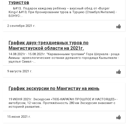
туристов
&#13; Подарок каждому ребёнку – вкусный обед от «Burger
King»! &#13; При бронировании туров в Турцию (Стамбул/Анталия) -
БОНУС-...
2 сентября 2021 г.
График двух-трехдневных туров по
Мангистауской области на 2021г.
14.08.2021г - 15.08.2021г. "Караванными тропами" Гора Шеркала - роща
Акмыш - археологические останки древнего городища Кызылкала -
ущелье Самал -...
9 августа 2021 г.
График экскурсии по Мангистау на июнь
19 ИЮНЯ 2021г. Экскурсия «ТЮБ-КАРАГАН ПРОШЛОЕ И НАСТОЯЩЕЕ» -
автобусом, 12 часов. Протяжённость 280 км Экскурсия знакомит с
историей развития...
15 июня 2021 г.