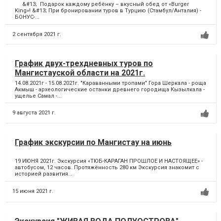
&#13; Подарок каждому ребёнку – вкусный обед от «Burger
King»! &#13; При бронировании туров в Турцию (Стамбул/Анталия) -
БОНУС-...
2 сентября 2021 г.
График двух-трехдневных туров по
Мангистауской области на 2021г.
14.08.2021г - 15.08.2021г. "Караванными тропами" Гора Шеркала - роща
Акмыш - археологические останки древнего городища Кызылкала -
ущелье Самал -...
9 августа 2021 г.
График экскурсии по Мангистау на июнь
19 ИЮНЯ 2021г. Экскурсия «ТЮБ-КАРАГАН ПРОШЛОЕ И НАСТОЯЩЕЕ» -
автобусом, 12 часов. Протяжённость 280 км Экскурсия знакомит с
историей развития...
15 июня 2021 г.