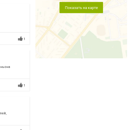
Показать на карте
1
аньона
1
лей,