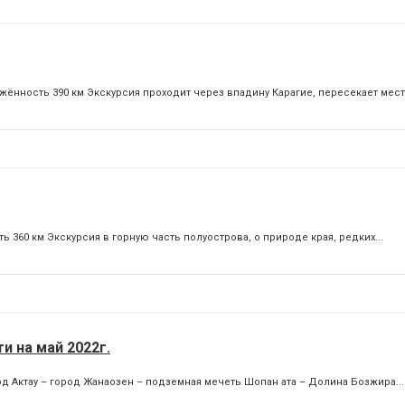
яжённость 390 км Экскурсия проходит через впадину Карагие, пересекает мест
ть 360 км Экскурсия в горную часть полуострова, о природе края, редких...
и на май 2022г.
Актау – город Жанаозен – подземная мечеть Шопан ата – Долина Бозжира...