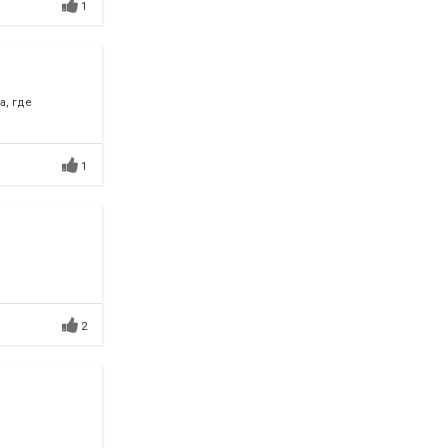
1
а, где
1
2