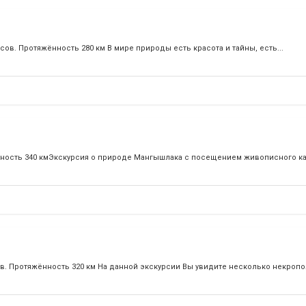
асов. Протяжённость 280 км В мире природы есть красота и тайны, есть...
яжённость 340 кмЭкскурсия о природе Мангышлака с посещением живописного к
сов. Протяжённость 320 км На данной экскурсии Вы увидите несколько некропо