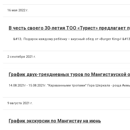
16 мая 2022 г.
В честь своего 30-летия ТОО «Турист» предлагает 
&#13; Подарок каждому ребёнку – вкусный обед от «Burger King»! &#13; 
2 сентября 2021 г.
График двух-трехдневных туров по Мангистауской о
14.08.2021г - 15.08.2021г. "Караванными тропами" Гора Шеркала - роща А
9 августа 2021 г.
График экскурсии по Мангистау на июнь