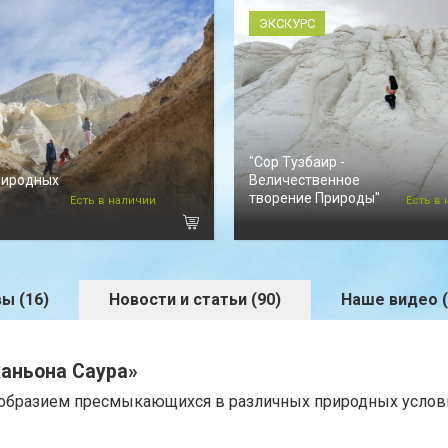
ЭКСКУРС
"Сор Тузбаир -
риродных
Величественное
творение Природы"
Есть в наличии
Есть в
ы (16)
Новости и статьи (90)
Наше видео (
каньона Саура»
ообразием пресмыкающихся в различных природных услов