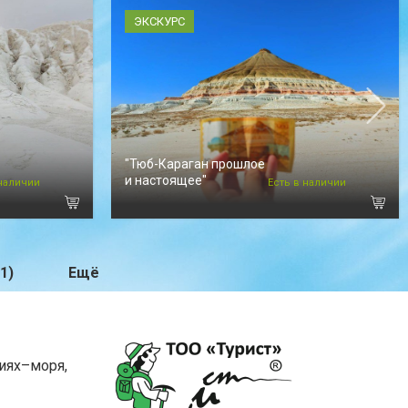
ЭКСКУРС
"Тюб-Караган прошлое
и настоящее"
 наличии
Есть в наличии
1)
Ещё
иях–моря,