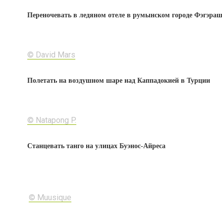
Переночевать в ледяном отеле в румынском городе Фэгэра
© David Mars
Полетать на воздушном шаре над Каппадокией в Турции
© Natapong P.
Станцевать танго на улицах Буэнос-Айреса
© Muusique