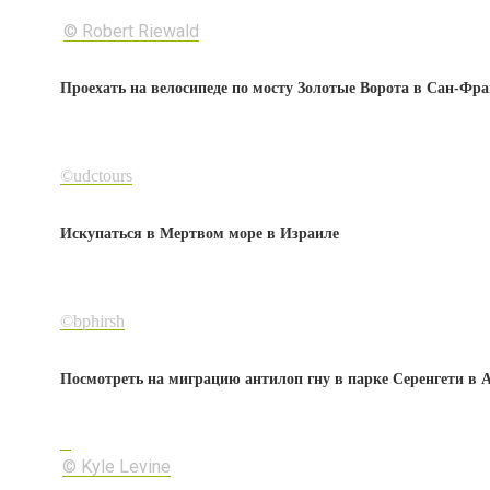
© Robert Riewald
Проехать на велосипеде по мосту Золотые Ворота в Сан-Фр
©
udctours
Искупаться в Мертвом море в Израиле
©
bphirsh
Посмотреть на миграцию антилоп гну в парке Серенгети в 
© Kyle Levine