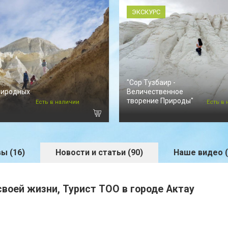
ЭКСКУРС
"Сор Тузбаир -
риродных
Величественное
творение Природы"
Есть в наличии
Есть в
ы (16)
Новости и статьи (90)
Наше видео (
своей жизни, Турист ТОО в городе Актау